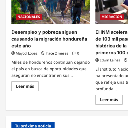
de
a
20
nivel
mil
mund
migrantes
por
NACIONALES
MIGRACIÓN
hondureños
crisis
retornados
de
en
desp
lo
forz
Desempleo y pobreza siguen
El INM aceler
que
va
causando la migración hondureña
de 103 mil pa
de
2026
este año
histórica de l
primeros 100 
Maycol Lopez
hace 2 meses
0
Edwin Laínez
Miles de hondureños continúan dejando
el país en busca de oportunidades que
El Instituto Nac
aseguran no encontrar en sus...
ha presentado u
que refleja una 
Read
Leer más
profunda...
more
about
Desempleo
Read
Leer más
y
mor
pobreza
abou
siguen
El
causando
INM
la
acele
migración
moto
hondureña
Tu próxima noticia
Emis