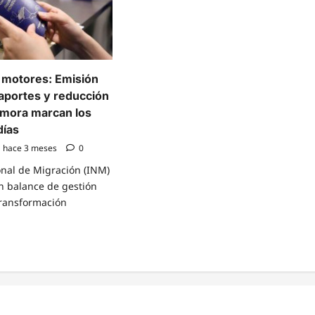
lo
que
ial
va
de
2026
lazamiento
ado
a motores: Emisión
saportes y reducción
a mora marcan los
días
hace 3 meses
0
ional de Migración (INM)
n balance de gestión
transformación
e
t
ra
res:
ión