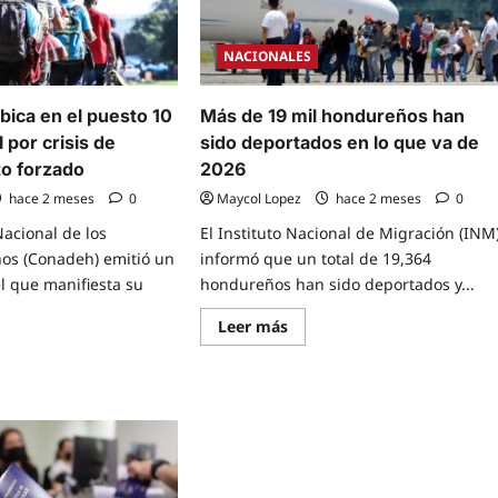
NACIONALES
bica en el puesto 10
Más de 19 mil hondureños han
 por crisis de
sido deportados en lo que va de
o forzado
2026
hace 2 meses
0
Maycol Lopez
hace 2 meses
0
acional de los
El Instituto Nacional de Migración (INM
s (Conadeh) emitió un
informó que un total de 19,364
l que manifiesta su
hondureños han sido deportados y...
Read
Leer más
more
about
e
Más
t
de
uras
19
mil
a
hondureños
han
sido
to
deportados
en