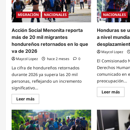
MIGRACIÓN
NACIONALES
NACIONALES
Acción Social Menonita reporta
Honduras se u
más de 20 mil migrantes
a nivel mundial
hondureños retornados en lo que
desplazamient
va de 2026
Maycol Lopez
Maycol Lopez
hace 2 meses
0
El Comisionado N
Derechos Humano
La cifra de hondureños retornados
comunicado en e
durante 2026 ya supera las 20 mil
preocupación...
personas, reflejando un incremento
significativo...
Read
Leer más
mor
Read
Leer más
abou
more
Hond
about
se
Acción
ubic
Social
en
Menonita
el
reporta
pues
más
10