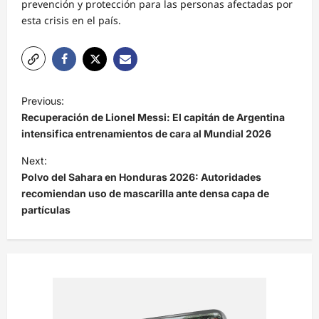
prevención y protección para las personas afectadas por
esta crisis en el país.
N
Previous:
a
Recuperación de Lionel Messi: El capitán de Argentina
v
intensifica entrenamientos de cara al Mundial 2026
e
Next:
Polvo del Sahara en Honduras 2026: Autoridades
g
recomiendan uso de mascarilla ante densa capa de
a
partículas
c
i
ó
n
d