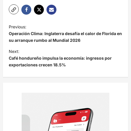
N
Previous:
a
Operación Clima: Inglaterra desafía el calor de Florida en
v
su arranque rumbo al Mundial 2026
e
Next:
Café hondureño impulsa la economía: ingresos por
g
exportaciones crecen 18.5%
a
c
i
ó
n
d
e