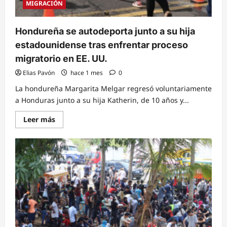
hondureñas
MIGRACIÓN
a
registrar
a
sus
Hondureña se autodeporta junto a su hija
hijos
para
estadounidense tras enfrentar proceso
la
doble
migratorio en EE. UU.
nacionalidad
Elias Pavón
hace 1 mes
0
La hondureña Margarita Melgar regresó voluntariamente
a Honduras junto a su hija Katherin, de 10 años y...
Read
Leer más
more
about
Hondureña
se
autodeporta
junto
a
su
hija
estadounidense
tras
enfrentar
proceso
migratorio
en