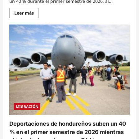
un 40 % durante el primer semestre de 2026, al...
Read
Leer más
more
about
Deportaciones
de
hondureños
suben
40
%
mientras
cae
74
%
el
tránsito
irregular
por
el
país
MIGRACIÓN
Deportaciones de hondureños suben un 40
% en el primer semestre de 2026 mientras