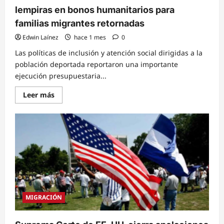
lempiras en bonos humanitarios para
familias migrantes retornadas
Edwin Laínez
hace 1 mes
0
Las políticas de inclusión y atención social dirigidas a la
población deportada reportaron una importante
ejecución presupuestaria...
Read
Leer más
more
about
Sedesol
invirtió
más
de
98
millones
de
lempiras
en
bonos
humanitarios
para
MIGRACIÓN
familias
migrantes
retornadas