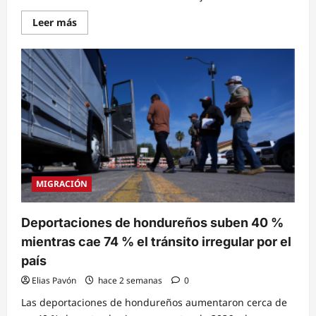
Read
Leer más
more
about
Consulado
de
Honduras
en
Nueva
York
fortalece
lazos
de
cooperación
consular
con
la
representación
MIGRACIÓN
de
México
Deportaciones de hondureños suben 40 %
mientras cae 74 % el tránsito irregular por el
país
Elias Pavón
hace 2 semanas
0
Las deportaciones de hondureños aumentaron cerca de