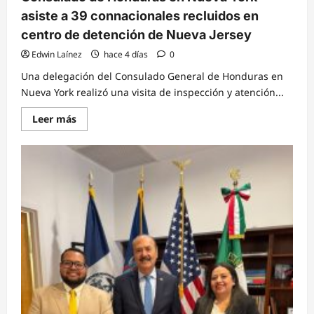
asiste a 39 connacionales recluidos en
centro de detención de Nueva Jersey
Edwin Laínez
hace 4 días
0
Una delegación del Consulado General de Honduras en
Nueva York realizó una visita de inspección y atención...
Read
Leer más
more
about
Consulado
de
Honduras
en
Nueva
York
asiste
a
39
connacionales
recluidos
en
centro
de
detención
de
Nueva