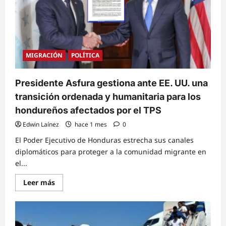
Corte
de
EE.
UU.
que
tumba
decreto
presidencial
MIGRACIÓN
POLÍTICA
y
salva
la
ciudadanía
Presidente Asfura gestiona ante EE. UU. una
por
nacimiento
transición ordenada y humanitaria para los
hondureños afectados por el TPS
Edwin Laínez
hace 1 mes
0
El Poder Ejecutivo de Honduras estrecha sus canales
diplomáticos para proteger a la comunidad migrante en
el...
Read
Leer más
more
about
Presidente
Asfura
gestiona
ante