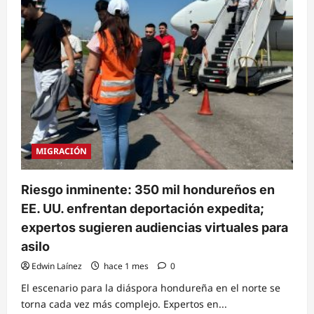
EE.
UU.
una
transición
ordenada
y
humanitaria
para
los
hondureños
afectados
por
el
TPS
MIGRACIÓN
Riesgo inminente: 350 mil hondureños en
EE. UU. enfrentan deportación expedita;
expertos sugieren audiencias virtuales para
asilo
Edwin Laínez
hace 1 mes
0
El escenario para la diáspora hondureña en el norte se
torna cada vez más complejo. Expertos en...