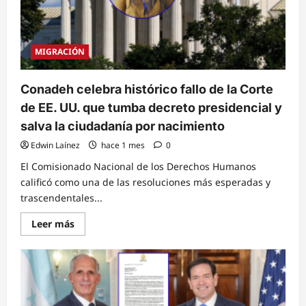
irregulares
en
el
primer
semestre
MIGRACIÓN
del
año
Conadeh celebra histórico fallo de la Corte
de EE. UU. que tumba decreto presidencial y
salva la ciudadanía por nacimiento
Edwin Laínez
hace 1 mes
0
El Comisionado Nacional de los Derechos Humanos
calificó como una de las resoluciones más esperadas y
trascendentales...
Read
Leer más
more
about
Conadeh
celebra
histórico
fallo
de
la