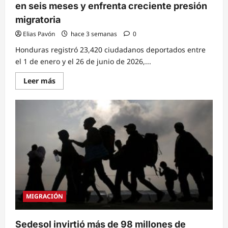
74
en seis meses y enfrenta creciente presión
%
migratoria
Elias Pavón
hace 3 semanas
0
Honduras registró 23,420 ciudadanos deportados entre
el 1 de enero y el 26 de junio de 2026,...
Read
Leer más
more
about
Honduras
registra
más
de
23
mil
deportados
en
seis
meses
y
enfrenta
creciente
presión
MIGRACIÓN
migratoria
Sedesol invirtió más de 98 millones de