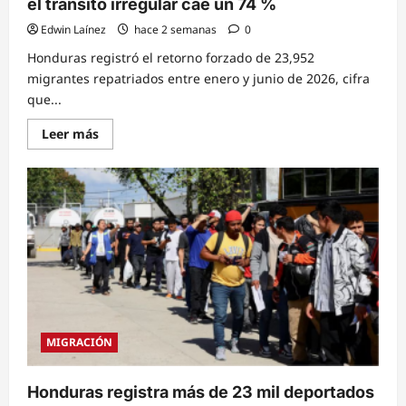
el tránsito irregular cae un 74 %
Edwin Laínez
hace 2 semanas
0
Honduras registró el retorno forzado de 23,952
migrantes repatriados entre enero y junio de 2026, cifra
que...
Read
Leer más
more
about
Deportaciones
de
hondureños
suben
un
40
%
en
el
primer
semestre
de
2026
mientras
MIGRACIÓN
el
tránsito
irregular
cae
Honduras registra más de 23 mil deportados
un