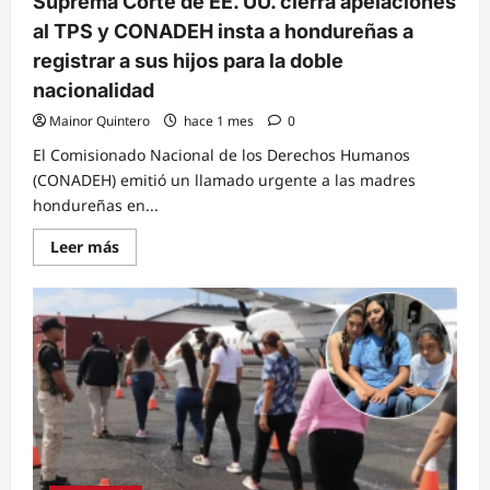
Suprema Corte de EE. UU. cierra apelaciones
al TPS y CONADEH insta a hondureñas a
registrar a sus hijos para la doble
nacionalidad
Mainor Quintero
hace 1 mes
0
El Comisionado Nacional de los Derechos Humanos
(CONADEH) emitió un llamado urgente a las madres
hondureñas en...
Read
Leer más
more
about
Suprema
Corte
de
EE.
UU.
cierra
apelaciones
al
TPS
y
CONADEH
insta
a