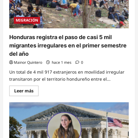
EE.
UU.
MIGRACIÓN
Honduras registra el paso de casi 5 mil
migrantes irregulares en el primer semestre
del año
Mainor Quintero
hace 1 mes
0
Un total de 4 mil 917 extranjeros en movilidad irregular
transitaron por el territorio hondureño entre el...
Read
Leer más
more
about
Honduras
registra
el
paso
de
casi
5
mil
migrantes