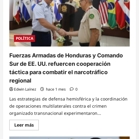
mundial
en
Washington
para
combatir
el
terrorismo
político
POLÍTICA
Fuerzas Armadas de Honduras y Comando
Sur de EE. UU. refuercen cooperación
táctica para combatir el narcotráfico
regional
Edwin Laínez
hace 1 mes
0
Las estrategias de defensa hemisférica y la coordinación
de operaciones multilaterales contra el crimen
organizado transnacional experimentaron...
Read
Leer más
more
about
Fuerzas