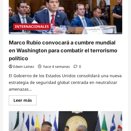
INTERNACIONALES
Marco Rubio convocará a cumbre mundial
en Washington para combatir el terrorismo
político
Edwin Laínez
hace 4 semanas
0
El Gobierno de los Estados Unidos consolidará una nueva
estrategia de seguridad global centrada en neutralizar
amenazas...
Read
Leer más
more
about
Marco
Rubio
convocará
a
cumbre