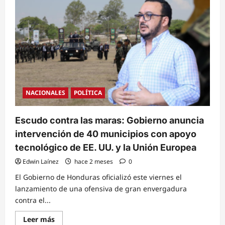
Armadas
de
Honduras
y
Comando
Sur
de
EE.
UU.
refuercen
cooperación
táctica
para
NACIONALES
POLÍTICA
combatir
el
narcotráfico
regional
Escudo contra las maras: Gobierno anuncia
intervención de 40 municipios con apoyo
tecnológico de EE. UU. y la Unión Europea
Edwin Laínez
hace 2 meses
0
El Gobierno de Honduras oficializó este viernes el
lanzamiento de una ofensiva de gran envergadura
contra el...
Read
Leer más