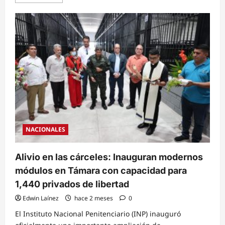
more
about
Escudo
contra
las
maras:
Gobierno
anuncia
intervención
de
40
municipios
con
apoyo
tecnológico
de
EE.
UU.
y
NACIONALES
la
Unión
Europea
Alivio en las cárceles: Inauguran modernos
módulos en Támara con capacidad para
1,440 privados de libertad
Edwin Laínez
hace 2 meses
0
El Instituto Nacional Penitenciario (INP) inauguró