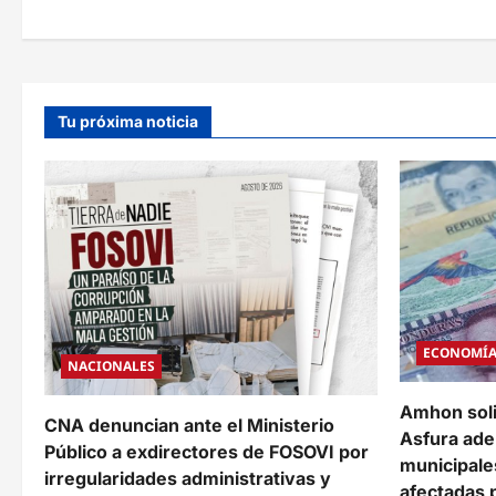
e
g
a
Tu próxima noticia
c
i
ó
n
d
e
ECONOMÍ
NACIONALES
e
Amhon soli
n
CNA denuncian ante el Ministerio
Asfura ade
Público a exdirectores de FOSOVI por
t
municipale
irregularidades administrativas y
afectadas 