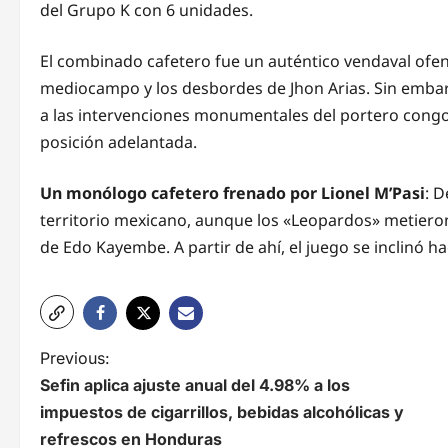
del Grupo K con 6 unidades.
El combinado cafetero fue un auténtico vendaval ofens
mediocampo y los desbordes de Jhon Arias. Sin embarg
a las intervenciones monumentales del portero congol
posición adelantada.
Un monólogo cafetero frenado por Lionel M’Pasi
: D
territorio mexicano, aunque los «Leopardos» metiero
de Edo Kayembe. A partir de ahí, el juego se inclinó ha
N
Previous:
Sefin aplica ajuste anual del 4.98% a los
a
impuestos de cigarrillos, bebidas alcohólicas y
v
refrescos en Honduras