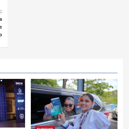
:
a
e
o