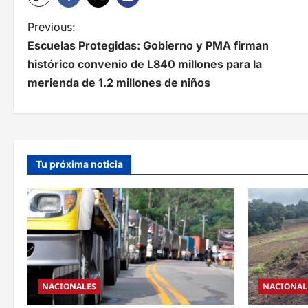
N
Previous:
Escuelas Protegidas: Gobierno y PMA firman
a
histórico convenio de L840 millones para la
v
merienda de 1.2 millones de niños
e
g
a
Tu próxima noticia
c
i
ó
n
d
NACIONALES
NACIONAL
e