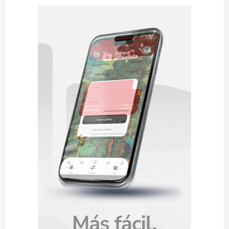
descarta
que
reformas
penales
sean
debatidas
en
sesión
privada