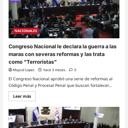
que
endurecen
penas
contra
extorsión
y
crimen
organizado
NACIONALES
Congreso Nacional le declara la guerra a las
maras con severas reformas y las trata
como “Terroristas”
Maycol Lopez
hace 3 meses
0
El Congreso Nacional aprobó una serie de reformas al
Código Penal y Procesal Penal que buscan fortalecer...
Read
Leer más
more
about
Congreso
Nacional
le
declara
la
guerra