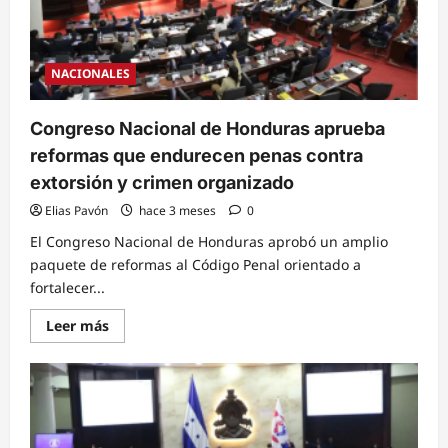
paso
contra
el
crimen”
NACIONALES
Congreso Nacional de Honduras aprueba
reformas que endurecen penas contra
extorsión y crimen organizado
Elias Pavón
hace 3 meses
0
El Congreso Nacional de Honduras aprobó un amplio
paquete de reformas al Código Penal orientado a
fortalecer...
Read
Leer más
more
about
Congreso
Nacional
de
Honduras
aprueba
reformas