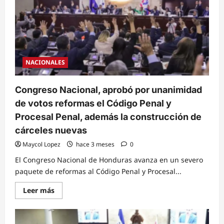
NACIONALES
Congreso Nacional, aprobó por unanimidad
de votos reformas el Código Penal y
Procesal Penal, además la construcción de
cárceles nuevas
Maycol Lopez
hace 3 meses
0
El Congreso Nacional de Honduras avanza en un severo
paquete de reformas al Código Penal y Procesal...
Read
Leer más
more
about
Congreso
Nacional,