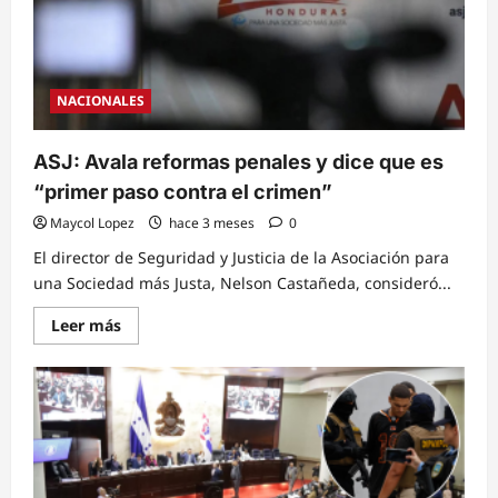
NACIONALES
ASJ: Avala reformas penales y dice que es
“primer paso contra el crimen”
Maycol Lopez
hace 3 meses
0
El director de Seguridad y Justicia de la Asociación para
una Sociedad más Justa, Nelson Castañeda, consideró...
Read
Leer más
more
about
ASJ:
Avala
reformas
penales
y
dice
que
es
“primer