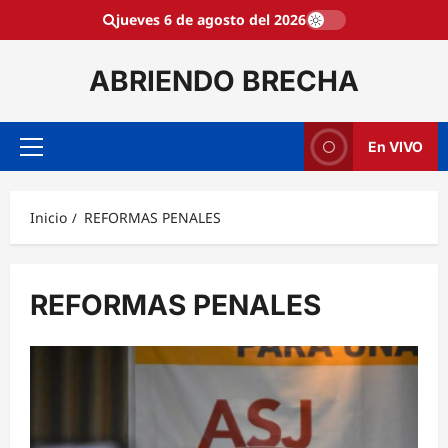
Saltar
jueves 6 de agosto del 2026
al
contenido
ABRIENDO BRECHA
En VIVO
Menú
principal
Inicio
REFORMAS PENALES
REFORMAS PENALES