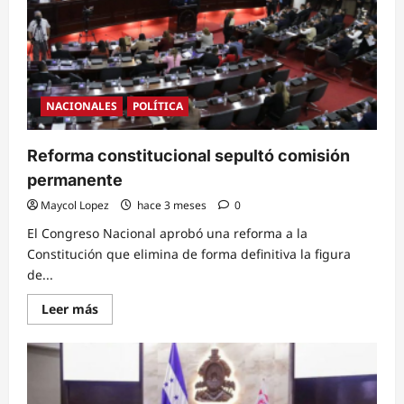
a
las
maras
con
severas
reformas
y
las
NACIONALES
POLÍTICA
trata
como
“Terroristas”
Reforma constitucional sepultó comisión
permanente
Maycol Lopez
hace 3 meses
0
El Congreso Nacional aprobó una reforma a la
Constitución que elimina de forma definitiva la figura
de...
Read
Leer más
more
about
Reforma
constitucional
sepultó
comisión
permanente