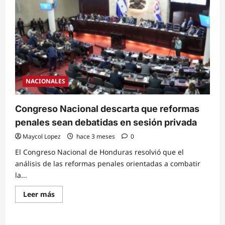
aprobó
por
unanimidad
de
votos
reformas
el
Código
Penal
y
Procesal
Penal,
NACIONALES
además
la
construcción
de
Congreso Nacional descarta que reformas
cárceles
nuevas
penales sean debatidas en sesión privada
Maycol Lopez
hace 3 meses
0
El Congreso Nacional de Honduras resolvió que el
análisis de las reformas penales orientadas a combatir
la...
Read
Leer más
more
about
Congreso
Nacional