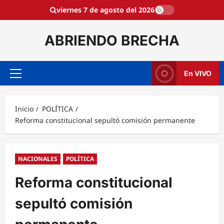
Saltar
viernes 7 de agosto del 2026
al
contenido
ABRIENDO BRECHA
En VIVO
Menú
principal
Inicio
POLÍTICA
Reforma constitucional sepultó comisión permanente
NACIONALES
POLÍTICA
Reforma constitucional
sepultó comisión