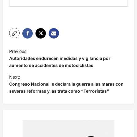
N
Previous:
a
Autoridades endurecen medidas y vigilancia por
v
aumento de accidentes de motociclistas
e
Next:
Congreso Nacional le declara la guerra a las maras con
g
severas reformas y las trata como “Terroristas”
a
c
i
ó
n