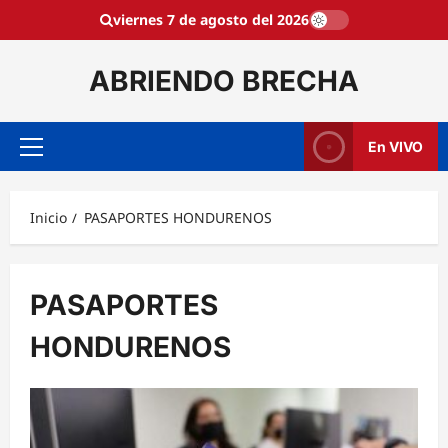
Saltar
viernes 7 de agosto del 2026
al
contenido
ABRIENDO BRECHA
En VIVO
Menú
principal
Inicio
PASAPORTES HONDURENOS
PASAPORTES
HONDURENOS