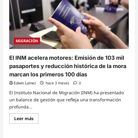
MIGRACIÓN
El INM acelera motores: Emisión de 103 mil
pasaportes y reducción histórica de la mora
marcan los primeros 100 días
Edwin Laínez
hace 3 meses
0
El Instituto Nacional de Migración (INM) ha presentado
un balance de gestión que refleja una transformación
profunda...
Read
Leer más
more
about
El
INM