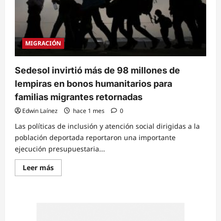
MIGRACIÓN
Sedesol invirtió más de 98 millones de
lempiras en bonos humanitarios para
familias migrantes retornadas
Edwin Laínez
hace 1 mes
0
Las políticas de inclusión y atención social dirigidas a la
población deportada reportaron una importante
ejecución presupuestaria...
Read
Leer más
more
about
Sedesol
invirtió
más
de
98