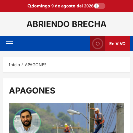
Saltar
domingo 9 de agosto del 2026
al
contenido
ABRIENDO BRECHA
En VIVO
Menú
principal
Inicio
APAGONES
APAGONES