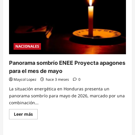
Demanda
histórica
de
2,133
MW
obliga
al
uso
de
energía
cara
NACIONALES
y
amenaza
con
alza
Panorama sombrío ENEE Proyecta apagones
del
20%
para el mes de mayo
en
la
Maycol Lopez
hace 3 meses
0
tarifa
La situación energética en Honduras presenta un
panorama sombrío para mayo de 2026, marcado por una
combinación...
Read
Leer más
more
about
Panorama
sombrío
ENEE