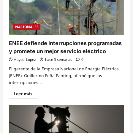
NACIONALES
ENEE defiende interrupciones programadas
y promete un mejor servicio eléctrico
Maycol Lopez
hace 3 semanas
0
El gerente de la Empresa Nacional de Energía Eléctrica
(ENEE), Guillermo Peña Panting, afirmó que las
interrupciones...
Read
Leer más
more
about
ENEE
defiende
interrupciones
programadas
y
promete
un