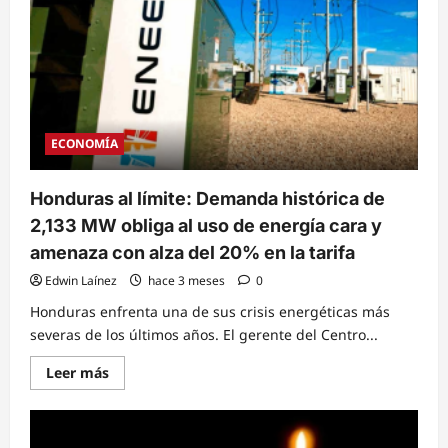
bonos
de
600
millones
de
dólares
ENEE
busca
pagar
a
generadores
ECONOMÍA
Honduras al límite: Demanda histórica de
2,133 MW obliga al uso de energía cara y
amenaza con alza del 20% en la tarifa
Edwin Laínez
hace 3 meses
0
Honduras enfrenta una de sus crisis energéticas más
severas de los últimos años. El gerente del Centro...
Read
Leer más
more
about
Honduras
al
límite: