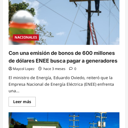
millones
anuales
según
estudio
realizado
por
el
sector
empresarial
NACIONALES
hondureño
Con una emisión de bonos de 600 millones
de dólares ENEE busca pagar a generadores
Maycol Lopez
hace 3 meses
0
El ministro de Energía, Eduardo Oviedo, reiteró que la
Empresa Nacional de Energía Eléctrica (ENEE) enfrenta
una...
Read
Leer más
more
about
Con
una
emisión
de