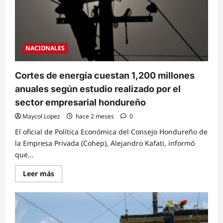
mejor
servicio
eléctrico
NACIONALES
Cortes de energía cuestan 1,200 millones
anuales según estudio realizado por el
sector empresarial hondureño
Maycol Lopez
hace 2 meses
0
El oficial de Política Económica del Consejo Hondureño de
la Empresa Privada (Cohep), Alejandro Kafati, informó
que...
Read
Leer más
more
about
Cortes
de
energía
cuestan
1,200