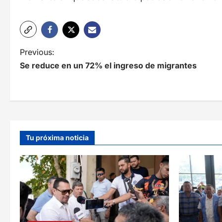
N
Previous:
Se reduce en un 72% el ingreso de migrantes
a
v
e
g
Tu próxima noticia
a
c
i
ó
n