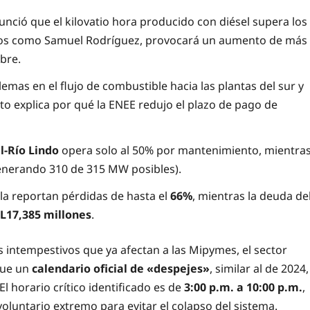
unció que el kilovatio hora producido con diésel supera los
rtos como Samuel Rodríguez, provocará un aumento de más
bre.
emas en el flujo de combustible hacia las plantas del sur y
Esto explica por qué la ENEE redujo el plazo de pago de
l-Río Lindo
opera solo al 50% por mantenimiento, mientra
generando 310 de 315 MW posibles).
la reportan pérdidas de hasta el
66%
, mientras la deuda de
L17,385 millones
.
s intempestivos que ya afectan a las Mipymes, el sector
que un
calendario oficial de «despejes»
, similar al de 2024,
l horario crítico identificado es de
3:00 p.m. a 10:00 p.m.
,
oluntario extremo para evitar el colapso del sistema.