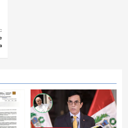
:
e
a