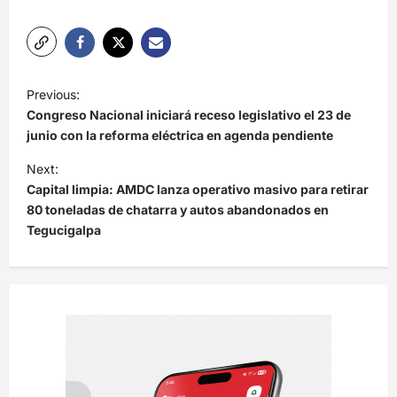
N
Previous:
a
Congreso Nacional iniciará receso legislativo el 23 de
v
junio con la reforma eléctrica en agenda pendiente
e
Next:
Capital limpia: AMDC lanza operativo masivo para retirar
g
80 toneladas de chatarra y autos abandonados en
a
Tegucigalpa
c
i
ó
n
d
e