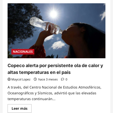
about
Cerca
de
2
millones
de
hondureños
al
borde
de
crisis
alimentaria
por
sequía
NACIONALES
Copeco alerta por persistente ola de calor y
altas temperaturas en el país
Maycol Lopez
hace 3 meses
0
A través, del Centro Nacional de Estudios Atmosféricos,
Oceanográficos y Sísmicos, advirtió que las elevadas
temperaturas continuarán...
Read
Leer más
more