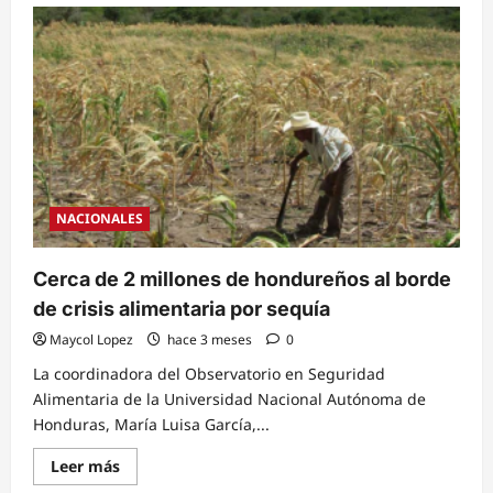
Asignan
$70
millones
para
atender
a
800
mil
afectados
por
sequía
NACIONALES
Cerca de 2 millones de hondureños al borde
de crisis alimentaria por sequía
Maycol Lopez
hace 3 meses
0
La coordinadora del Observatorio en Seguridad
Alimentaria de la Universidad Nacional Autónoma de
Honduras, María Luisa García,...
Read
Leer más
more