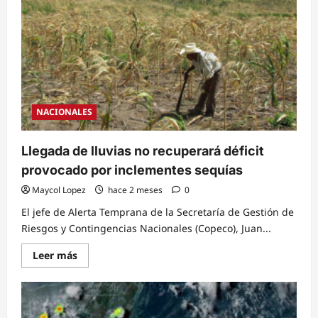
municipios
permanecen
bajo
monitoreo
y
en
prioridad
de
respuesta
y
asistencia
NACIONALES
humanitaria
debido
a
la
Llegada de lluvias no recuperará déficit
sequía
que
provocado por inclementes sequías
golpea
al
Maycol Lopez
hace 2 meses
0
país
El jefe de Alerta Temprana de la Secretaría de Gestión de
Riesgos y Contingencias Nacionales (Copeco), Juan...
Read
Leer más
more
about
Llegada
de
lluvias
no