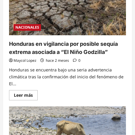
NACIONALES
Honduras en vigilancia por posible sequía
extrema asociada a “El Niño Godzilla”
Maycol Lopez
hace 2 meses
0
Honduras se encuentra bajo una seria advertencia
climática tras la confirmación del inicio del fenómeno de
El...
Read
Leer más
more
about
Honduras
en
vigilancia
por
posible
sequía
extrema