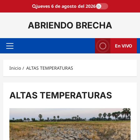
Saltar
jueves 6 de agosto del 2026
al
contenido
ABRIENDO BRECHA
En VIVO
Menú
principal
Inicio
ALTAS TEMPERATURAS
ALTAS TEMPERATURAS