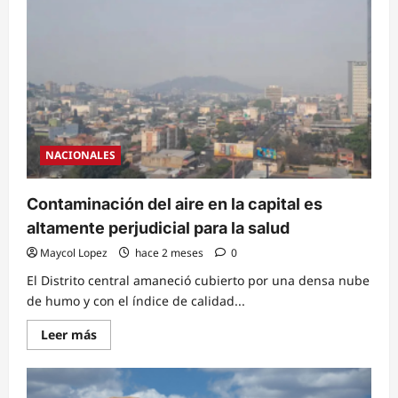
tropical
dejaría
lluvias
con
acumulados
importantes
en
gran
parte
del
país
NACIONALES
Contaminación del aire en la capital es
altamente perjudicial para la salud
Maycol Lopez
hace 2 meses
0
El Distrito central amaneció cubierto por una densa nube
de humo y con el índice de calidad...
Read
Leer más
more
about
Contaminación
del
aire