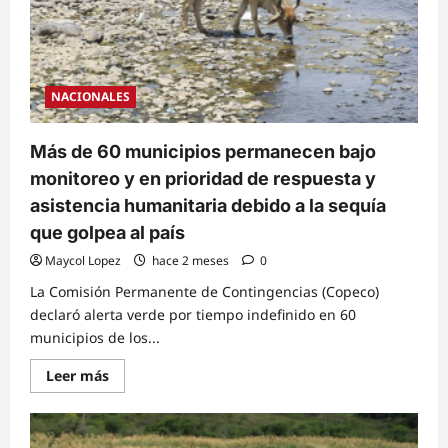
asociada
a
“El
Niño
Godzilla”
NACIONALES
Más de 60 municipios permanecen bajo
monitoreo y en prioridad de respuesta y
asistencia humanitaria debido a la sequía
que golpea al país
Maycol Lopez
hace 2 meses
0
La Comisión Permanente de Contingencias (Copeco)
declaró alerta verde por tiempo indefinido en 60
municipios de los...
Read
Leer más
more
about
Más
de
60