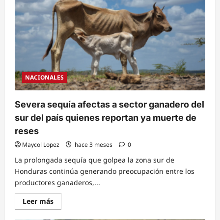
en
la
capital
es
altamente
perjudicial
para
la
salud
NACIONALES
Severa sequía afectas a sector ganadero del
sur del país quienes reportan ya muerte de
reses
Maycol Lopez
hace 3 meses
0
La prolongada sequía que golpea la zona sur de
Honduras continúa generando preocupación entre los
productores ganaderos,...
Read
Leer más
more
about