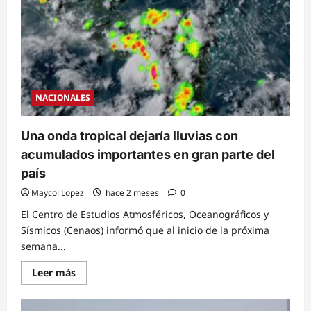
recuperará
déficit
provocado
por
inclementes
sequías
NACIONALES
Una onda tropical dejaría lluvias con
acumulados importantes en gran parte del
país
Maycol Lopez
hace 2 meses
0
El Centro de Estudios Atmosféricos, Oceanográficos y
Sísmicos (Cenaos) informó que al inicio de la próxima
semana...
Read
Leer más
more
about
Una
onda