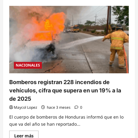
about
Copeco
alerta
por
persistente
ola
de
calor
y
altas
temperaturas
en
el
país
NACIONALES
Bomberos registran 228 incendios de
vehículos, cifra que supera en un 19% a la
de 2025
Maycol Lopez
hace 3 meses
0
El cuerpo de bomberos de Honduras informó que en lo
que va del año se han reportado...
Read
Leer más