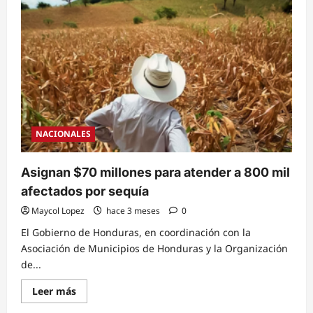
Severa
sequía
afectas
a
sector
ganadero
del
sur
del
país
quienes
reportan
ya
muerte
NACIONALES
de
reses
Asignan $70 millones para atender a 800 mil
afectados por sequía
Maycol Lopez
hace 3 meses
0
El Gobierno de Honduras, en coordinación con la
Asociación de Municipios de Honduras y la Organización
de...
Read
Leer más
more
about