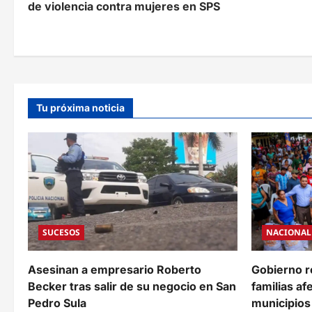
de violencia contra mujeres en SPS
v
e
g
a
Tu próxima noticia
c
i
ó
n
d
SUCESOS
NACIONAL
e
e
Asesinan a empresario Roberto
Gobierno r
Becker tras salir de su negocio en San
familias af
n
Pedro Sula
municipios 