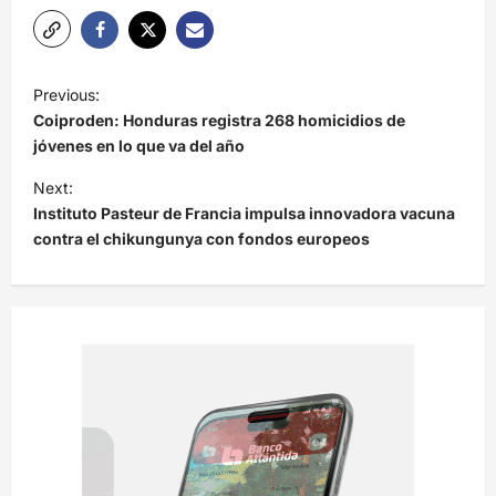
N
Previous:
a
Coiproden: Honduras registra 268 homicidios de
v
jóvenes en lo que va del año
e
Next:
Instituto Pasteur de Francia impulsa innovadora vacuna
g
contra el chikungunya con fondos europeos
a
c
i
ó
n
d
e
e