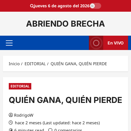
Saltar
jueves 6 de agosto del 2026
al
contenido
ABRIENDO BRECHA
En VIVO
Menú
principal
Inicio
EDITORIAL
QUIÉN GANA, QUIÉN PIERDE
EDITORIAL
QUIÉN GANA, QUIÉN PIERDE
RodrigoW
hace 2 meses (Last updated: hace 2 meses)
6 minutes read
0 comentarios