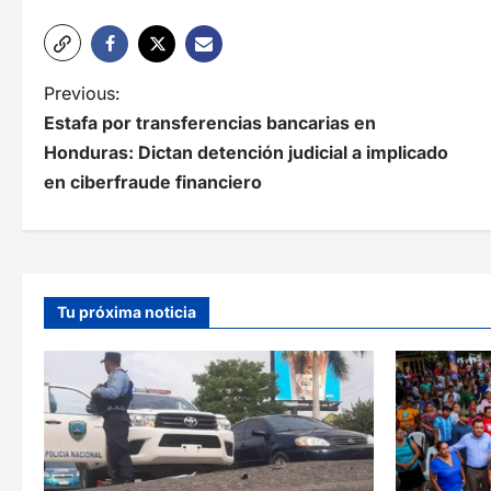
N
Previous:
Estafa por transferencias bancarias en
a
Honduras: Dictan detención judicial a implicado
v
en ciberfraude financiero
e
g
a
Tu próxima noticia
c
i
ó
n