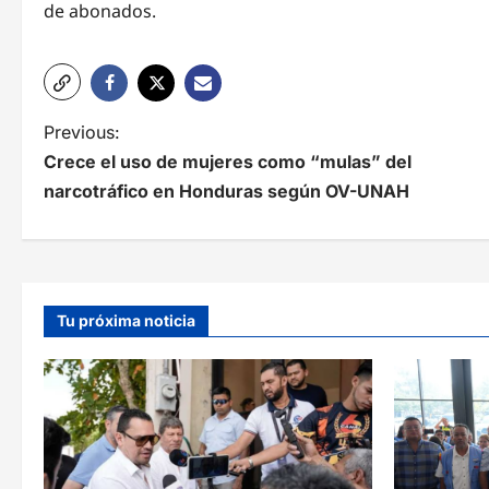
de abonados.
N
Previous:
Crece el uso de mujeres como “mulas” del
a
narcotráfico en Honduras según OV-UNAH
v
e
g
Tu próxima noticia
a
c
i
ó