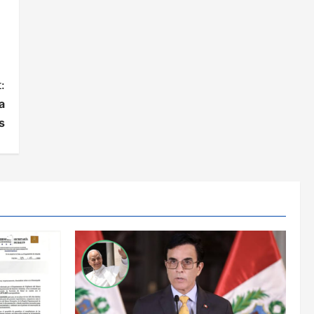
:
a
s