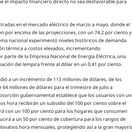
 el impacto financiero directo no sea desfavorable para
gistradas en el mercado eléctrico de marzo a mayo, donde el
ron por encima de las proyecciones, con un 74.2 por ciento y
tema nacional experimentó niveles históricos de demanda
ón térmica a costos elevados, incrementando
r parte de la Empresa Nacional de Energía Eléctrica, una
ación del lempira frente al dólar en un 0.41 por ciento.
endió a un incremento de 113 millones de dólares, de los
te 64 millones de dólares para el trimestre de julio a
absorción gubernamental establece que los usuarios con un
s hora recibirán un subsidio del 100 por ciento sobre el
cará con un 100 por ciento para los hogares que consumen
ucirá a un 50 por ciento de cobertura para los rangos de
ilovatios hora mensuales, protegiendo así a la gran mayorí