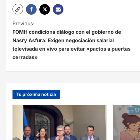
N
Previous:
FOMH condiciona diálogo con el gobierno de
a
Nasry Asfura: Exigen negociación salarial
v
televisada en vivo para evitar «pactos a puertas
e
cerradas»
g
a
c
Tu próxima noticia
i
ó
n
d