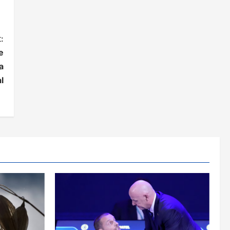
:
e
a
l