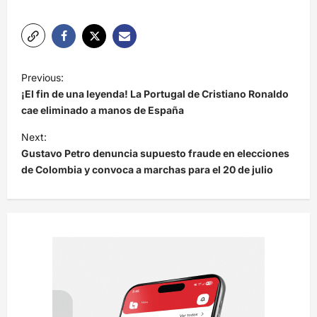
N
Previous:
a
¡El fin de una leyenda! La Portugal de Cristiano Ronaldo
v
cae eliminado a manos de España
e
Next:
Gustavo Petro denuncia supuesto fraude en elecciones
g
de Colombia y convoca a marchas para el 20 de julio
a
c
i
ó
n
d
e