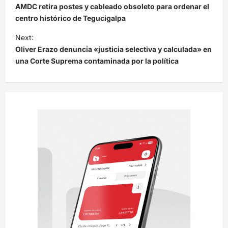
a
AMDC retira postes y cableado obsoleto para ordenar el
v
centro histórico de Tegucigalpa
e
Next:
Oliver Erazo denuncia «justicia selectiva y calculada» en
g
una Corte Suprema contaminada por la política
a
c
i
ó
n
d
e
e
n
t
r