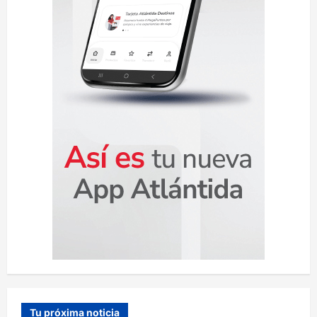
a
d
a
s
Tu próxima noticia