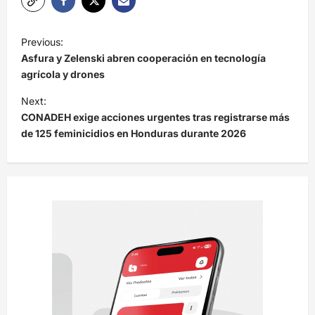
N
Previous:
a
Asfura y Zelenski abren cooperación en tecnología
v
agrícola y drones
e
Next:
CONADEH exige acciones urgentes tras registrarse más
g
de 125 feminicidios en Honduras durante 2026
a
c
i
ó
n
d
e
e