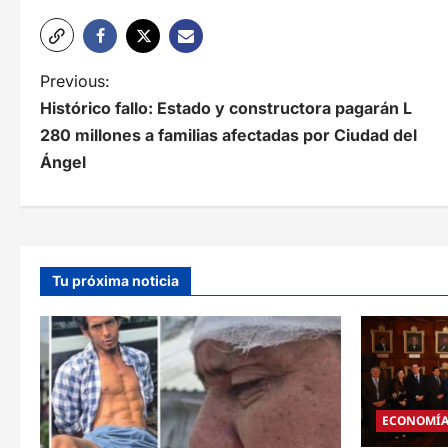
N
Previous:
Histórico fallo: Estado y constructora pagarán L
a
280 millones a familias afectadas por Ciudad del
v
Ángel
e
g
a
Tu próxima noticia
c
i
ó
n
ECONOMÍ
d