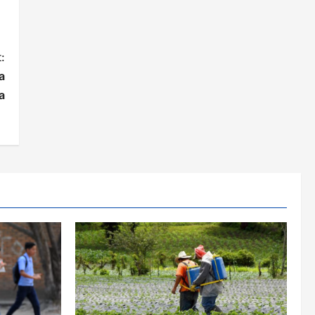
:
a
a