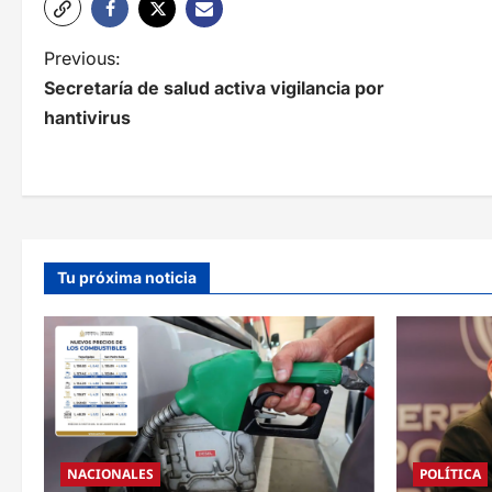
N
Previous:
Secretaría de salud activa vigilancia por
a
hantivirus
v
e
g
a
Tu próxima noticia
c
i
ó
n
d
NACIONALES
POLÍTICA