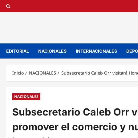
Saltar
al
contenido
EDITORIAL
NACIONALES
INTERNACIONALES
DEPO
Inicio
NACIONALES
Subsecretario Caleb Orr visitará Ho
NACIONALES
Subsecretario Caleb Orr v
promover el comercio y n