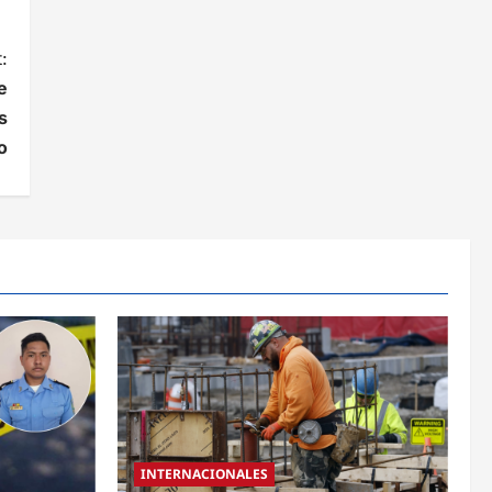
:
e
s
o
INTERNACIONALES