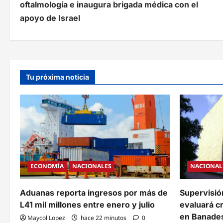
oftalmología e inaugura brigada médica con el
v
apoyo de Israel
e
g
a
Tu próxima noticia
c
i
ó
n
d
ECONOMÍA
NACIONALES
NACIONAL
e
e
Aduanas reporta ingresos por más de
Supervisió
L41 mil millones entre enero y julio
evaluará c
n
en Banade
Maycol Lopez
hace 22 minutos
0