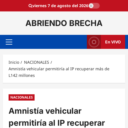
Saltar
viernes 7 de agosto del 2026
al
contenido
ABRIENDO BRECHA
En VIVO
Menú
principal
Inicio
NACIONALES
Amnistía vehicular permitiría al IP recuperar más de
L142 millones
NACIONALES
Amnistía vehicular
permitiría al IP recuperar