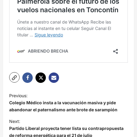
N
Previous:
a
Colegio Médico insta a la vacunación masiva y pide
v
abandonar el paternalismo ante brote de sarampión
e
Next:
Partido Liberal proyecta tener lista su contrapropuesta
g
de reforma energética para el 21 de julio