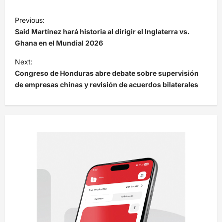
N
Previous:
a
Said Martínez hará historia al dirigir el Inglaterra vs.
v
Ghana en el Mundial 2026
e
Next:
Congreso de Honduras abre debate sobre supervisión
g
de empresas chinas y revisión de acuerdos bilaterales
a
c
i
ó
n
d
e
e
n