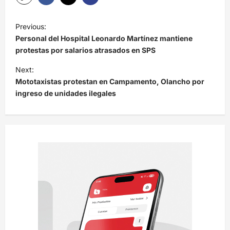
N
Previous:
a
Personal del Hospital Leonardo Martínez mantiene
v
protestas por salarios atrasados en SPS
e
Next:
Mototaxistas protestan en Campamento, Olancho por
g
ingreso de unidades ilegales
a
c
i
ó
n
d
e
e
n