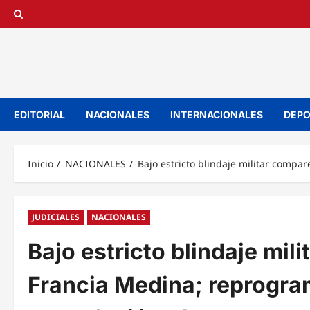
Saltar
al
contenido
EDITORIAL
NACIONALES
INTERNACIONALES
DEPO
Inicio
NACIONALES
Bajo estricto blindaje militar compa
JUDICIALES
NACIONALES
Bajo estricto blindaje mil
Francia Medina; reprogra