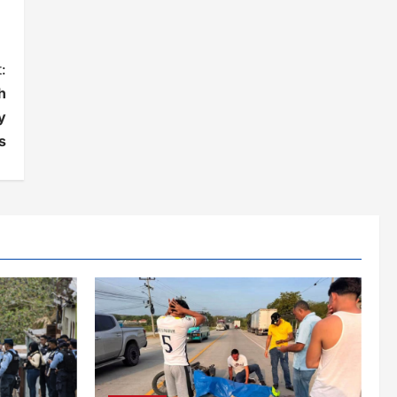
:
h
y
s