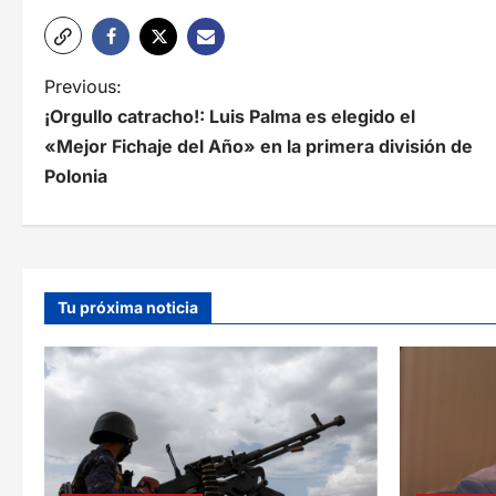
N
Previous:
¡Orgullo catracho!: Luis Palma es elegido el
a
«Mejor Fichaje del Año» en la primera división de
v
Polonia
e
g
a
Tu próxima noticia
c
i
ó
n
d