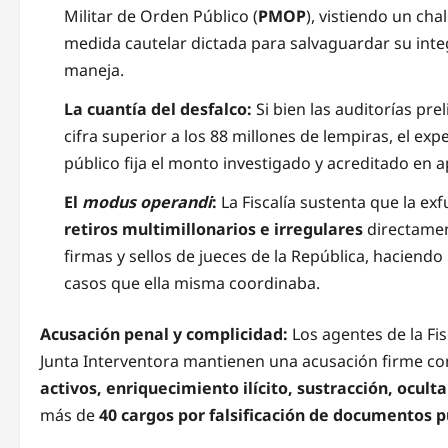
Militar de Orden Público (
PMOP
), vistiendo un ch
medida cautelar dictada para salvaguardar su integ
maneja.
La cuantía del desfalco:
Si bien las auditorías pre
cifra superior a los 88 millones de lempiras, el exp
público fija el monto investigado y acreditado e
El
modus operandi
:
La Fiscalía sustenta que la ex
retiros multimillonarios e irregulares
directament
firmas y sellos de jueces de la República, haciend
casos que ella misma coordinaba.
Acusación penal y complicidad:
Los agentes de la Fis
Junta Interventora mantienen una acusación firme co
activos, enriquecimiento ilícito, sustracción, ocu
más de
40 cargos por falsificación de documentos p