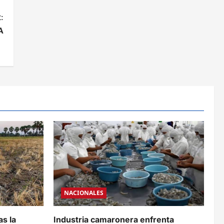
:
A
NACIONALES
as la
Industria camaronera enfrenta