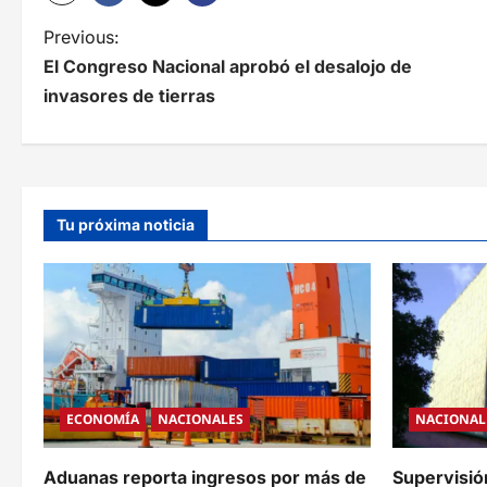
N
Previous:
El Congreso Nacional aprobó el desalojo de
a
invasores de tierras
v
e
g
Tu próxima noticia
a
c
i
ó
n
ECONOMÍA
NACIONALES
NACIONAL
d
e
Aduanas reporta ingresos por más de
Supervisió