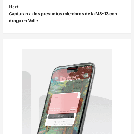
Next:
g
Capturan a dos presuntos miembros de la MS-13 con
a
droga en Valle
c
i
ó
n
d
e
e
n
t
r
a
d