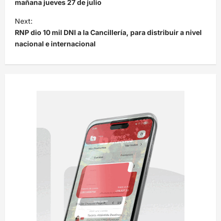
v
mañana jueves 27 de julio
e
Next:
RNP dio 10 mil DNI a la Cancillería, para distribuir a nivel
g
nacional e internacional
a
c
i
ó
n
d
e
e
n
t
r
a