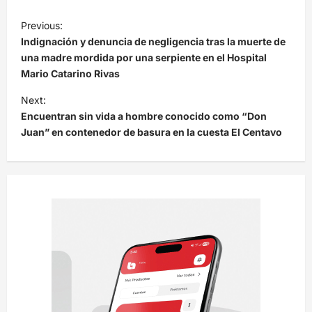
N
Previous:
a
Indignación y denuncia de negligencia tras la muerte de
v
una madre mordida por una serpiente en el Hospital
Mario Catarino Rivas
e
Next:
g
Encuentran sin vida a hombre conocido como “Don
a
Juan” en contenedor de basura en la cuesta El Centavo
c
i
ó
n
d
e
e
n