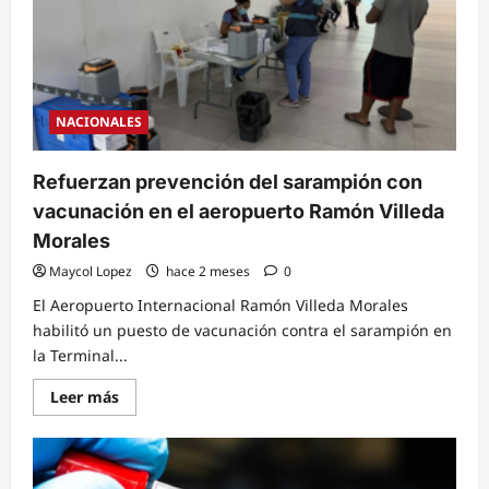
sarampión
en
Honduras
y
exhorta
a
la
población
NACIONALES
a
vacunarse
Refuerzan prevención del sarampión con
vacunación en el aeropuerto Ramón Villeda
Morales
Maycol Lopez
hace 2 meses
0
El Aeropuerto Internacional Ramón Villeda Morales
habilitó un puesto de vacunación contra el sarampión en
la Terminal...
Read
Leer más
more
about
Refuerzan
prevención
del
sarampión