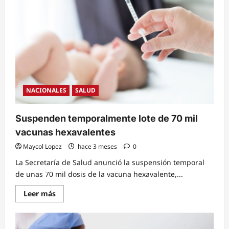
hasta
el
15
de
junio
la
Jornada
Nacional
de
Vacunación
y
Desparasitación
por
NACIONALES
SALUD
baja
asistencia
de
la
Suspenden temporalmente lote de 70 mil
población
vacunas hexavalentes
Maycol Lopez
hace 3 meses
0
La Secretaría de Salud anunció la suspensión temporal
de unas 70 mil dosis de la vacuna hexavalente,...
Read
Leer más
more
about
Suspenden
temporalmente
lote