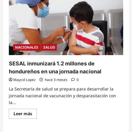
de
70
mil
vacunas
hexavalentes
NACIONALES
SALUD
SESAL inmunizará 1.2 millones de
hondureños en una jornada nacional
Maycol Lopez
hace 3 meses
0
La Secretaría de salud se prepara para desarrollar la
jornada nacional de vacunación y desparasitación con
la...
Read
Leer más
more
about
SESAL
inmunizará