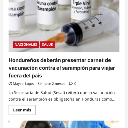
Francia
impulsa
innovadora
vacuna
contra
el
chikungunya
con
fondos
europeos
NACIONALES
SALUD
Hondureños deberán presentar carnet de
vacunación contra el sarampión para viajar
fuera del país
Maycol Lopez
hace 2 meses
0
La Secretaría de Salud (Sesal) reiteró que la vacunación
contra el sarampión es obligatoria en Honduras como...
Read
Leer más
more
about
Hondureños
deberán