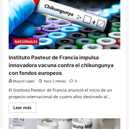
con
vacunación
en
el
aeropuerto
Ramón
Villeda
Morales
NACIONALES
Instituto Pasteur de Francia impulsa
innovadora vacuna contra el chikungunya
con fondos europeos
Maycol Lopez
hace 2 meses
0
El Instituto Pasteur de Francia anunció el inicio de un
proyecto internacional de cuatro años destinado al...
Read
Leer más
more
about
Instituto
Pasteur
de