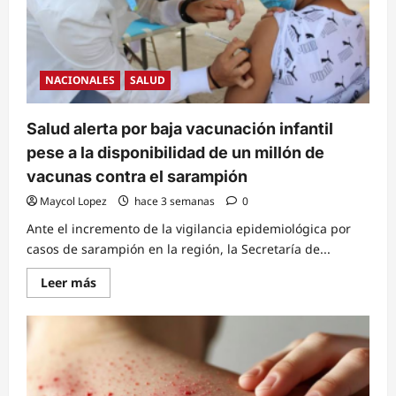
NACIONALES
SALUD
Salud alerta por baja vacunación infantil
pese a la disponibilidad de un millón de
vacunas contra el sarampión
Maycol Lopez
hace 3 semanas
0
Ante el incremento de la vigilancia epidemiológica por
casos de sarampión en la región, la Secretaría de...
Read
Leer más
more
about
Salud
alerta
por
baja
vacunación
infantil
pese