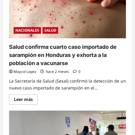
a
la
disponibilidad
de
un
millón
de
NACIONALES
SALUD
vacunas
contra
el
sarampión
Salud confirma cuarto caso importado de
sarampión en Honduras y exhorta a la
población a vacunarse
Maycol Lopez
hace 2 meses
0
La Secretaría de Salud (Sesal) confirmó la detección de un
nuevo caso importado de sarampión en el...
Read
Leer más
more
about
Salud
confirma
cuarto
caso
importado
de