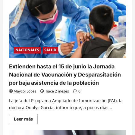
presentar
carnet
de
vacunación
contra
el
sarampión
para
viajar
fuera
del
país
NACIONALES
SALUD
Extienden hasta el 15 de junio la Jornada
Nacional de Vacunación y Desparasitación
por baja asistencia de la población
Maycol Lopez
hace 2 meses
0
La jefa del Programa Ampliado de Inmunización (PAI), la
doctora Odalys García, informó que, a pocos días...
Read
Leer más
more
about
Extienden