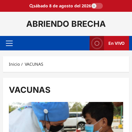
Saltar
sábado 8 de agosto del 2026
al
contenido
ABRIENDO BRECHA
En VIVO
Menú
principal
Inicio
VACUNAS
VACUNAS