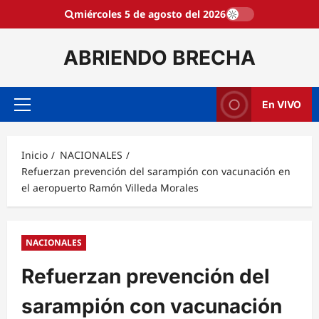
Saltar
miércoles 5 de agosto del 2026
al
contenido
ABRIENDO BRECHA
En VIVO
Menú
principal
Inicio
NACIONALES
Refuerzan prevención del sarampión con vacunación en
el aeropuerto Ramón Villeda Morales
NACIONALES
Refuerzan prevención del
sarampión con vacunación