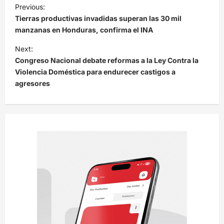
N
Previous:
a
Tierras productivas invadidas superan las 30 mil
v
manzanas en Honduras, confirma el INA
e
Next:
Congreso Nacional debate reformas a la Ley Contra la
g
Violencia Doméstica para endurecer castigos a
a
agresores
c
i
ó
n
d
e
e
n
t