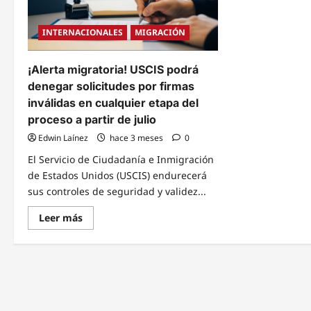
INTERNACIONALES
MIGRACIÓN
¡Alerta migratoria! USCIS podrá
denegar solicitudes por firmas
inválidas en cualquier etapa del
proceso a partir de julio
Edwin Laínez
hace 3 meses
0
El Servicio de Ciudadanía e Inmigración
de Estados Unidos (USCIS) endurecerá
sus controles de seguridad y validez...
Read
Leer más
more
about
¡Alerta
migratoria!
USCIS
podrá
denegar
solicitudes
por