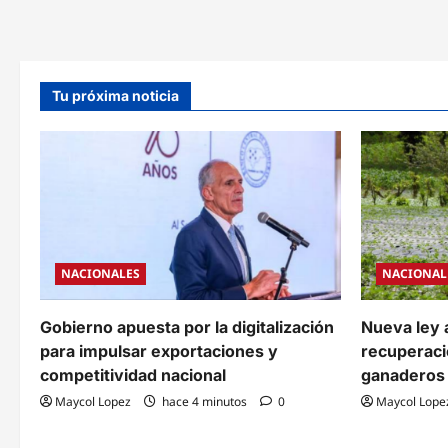
firmas
inválidas
en
cualquier
etapa
del
proceso
Tu próxima noticia
a
partir
de
julio
NACIONALES
NACIONAL
Gobierno apuesta por la digitalización
Nueva ley 
para impulsar exportaciones y
recuperaci
competitividad nacional
ganaderos
Maycol Lopez
hace 4 minutos
0
Maycol Lope