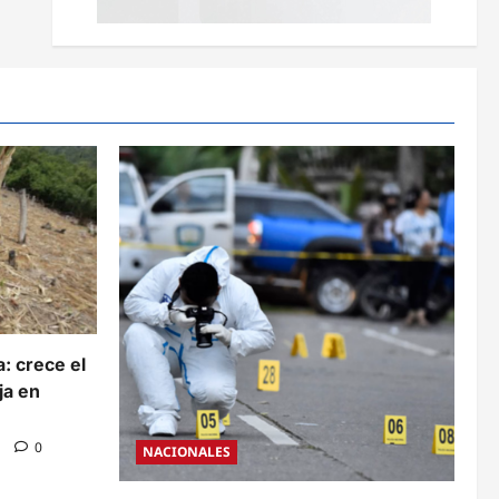
: crece el
ja en
s
0
NACIONALES