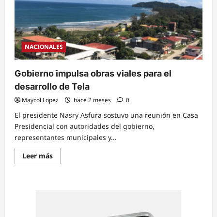
fémina
en
playa
de
Tela,
Atlántida
NACIONALES
Gobierno impulsa obras viales para el
desarrollo de Tela
Maycol Lopez
hace 2 meses
0
El presidente Nasry Asfura sostuvo una reunión en Casa
Presidencial con autoridades del gobierno,
representantes municipales y...
Read
Leer más
more
about
Gobierno
impulsa
obras
viales
para
el
desarrollo