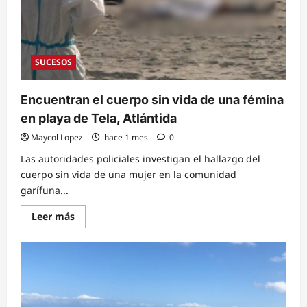
SUCESOS
Encuentran el cuerpo sin vida de una fémina
en playa de Tela, Atlántida
Maycol Lopez
hace 1 mes
0
Las autoridades policiales investigan el hallazgo del
cuerpo sin vida de una mujer en la comunidad
garífuna...
Read
Leer más
more
about
Encuentran
el
cuerpo
sin
vida
de
una