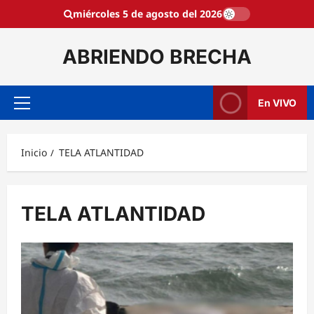
Saltar
miércoles 5 de agosto del 2026
al
contenido
ABRIENDO BRECHA
En VIVO
Menú
principal
Inicio
TELA ATLANTIDAD
TELA ATLANTIDAD