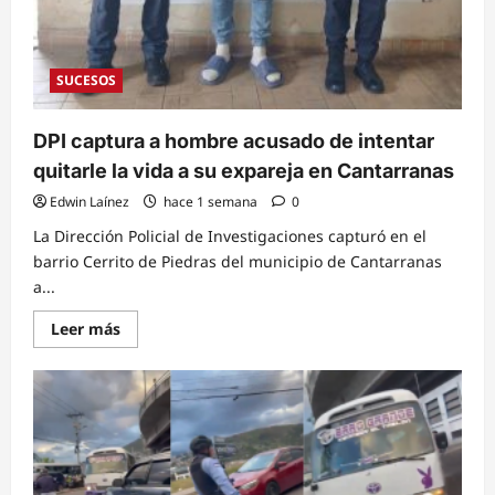
SUCESOS
DPI captura a hombre acusado de intentar
quitarle la vida a su expareja en Cantarranas
Edwin Laínez
hace 1 semana
0
La Dirección Policial de Investigaciones capturó en el
barrio Cerrito de Piedras del municipio de Cantarranas
a...
Read
Leer más
more
about
DPI
captura
a
hombre
acusado
de
intentar
quitarle