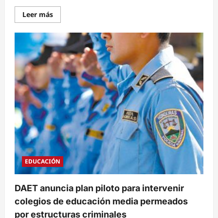
Read
Leer más
more
about
Capturan
en
tiempo
récord
a
un
hombre
acusado
de
maltratar
a
su
madre
de
74
años
en
El
Negrito,
EDUCACIÓN
Yoro
DAET anuncia plan piloto para intervenir
colegios de educación media permeados
por estructuras criminales