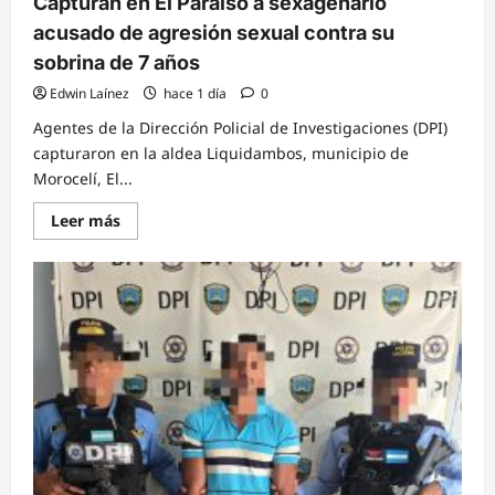
Capturan en El Paraíso a sexagenario
acusado de agresión sexual contra su
sobrina de 7 años
Edwin Laínez
hace 1 día
0
Agentes de la Dirección Policial de Investigaciones (DPI)
capturaron en la aldea Liquidambos, municipio de
Morocelí, El...
Read
Leer más
more
about
Capturan
en
El
Paraíso
a
sexagenario
acusado
de
agresión
sexual
contra
su
sobrina
de
7