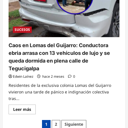
de
matar
a
un
hombre
lanzándolo
de
SUCESOS
un
autobús
en
el
Caos en Lomas del Guijarro: Conductora
bulevar
Fuerzas
ebria arrasa con 13 vehículos de lujo y se
Armadas
queda dormida en plena calle de
Tegucigalpa
Edwin Laínez
hace 2 meses
0
Residentes de la exclusiva colonia Lomas del Guijarro
vivieron una tarde de pánico e indignación colectiva
tras...
Read
Leer más
more
about
Caos
Paginación
1
2
Siguiente
en