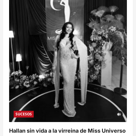
la
virreina
de
Miss
Universo
Tegucigalpa
Wualys
Fuentes
SUCESOS
Hallan sin vida a la virreina de Miss Universo