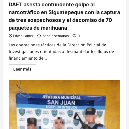
DAET asesta contundente golpe al
narcotráfico en Siguatepeque con la captura
de tres sospechosos y el decomiso de 70
paquetes de marihuana
Edwin Laínez
hace 3 semanas
0
Las operaciones tácticas de la Dirección Policial de
Investigaciones orientadas a desmantelar los flujos de
financiamiento de...
Read
Leer más
more
about
DAET
asesta
contundente
golpe
al
narcotráfico
en
Siguatepeque
con
la
captura
de