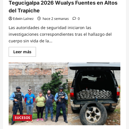
Tegucigalpa 2026 Wualys Fuentes en Altos
del Trapiche
Edwin Laínez
hace 2 semanas
0
Las autoridades de seguridad iniciaron las
investigaciones correspondientes tras el hallazgo del
cuerpo sin vida de la...
Read
Leer más
more
about
Hallan
sin
vida
a
la
virreina
de
Miss
Universo
Tegucigalpa
2026
Wualys
Fuentes
en
SUCESOS
Altos
del
Trapiche