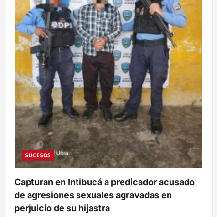
tres
sospechosos
y
el
decomiso
de
70
paquetes
de
marihuana
SUCESOS
Capturan en Intibucá a predicador acusado
de agresiones sexuales agravadas en
perjuicio de su hijastra