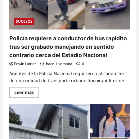
la
vida
a
su
expareja
SUCESOS
en
Cantarranas
Policía requiere a conductor de bus rapidito
tras ser grabado manejando en sentido
contrario cerca del Estadio Nacional
Edwin Laínez
hace 1 semana
0
Agentes de la Policía Nacional requirieron al conductor
de una unidad de transporte urbano tipo «rapidito» de...
Read
Leer más
more
about
Policía
requiere
a
conductor
de
bus
rapidito
tras