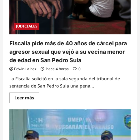
JUDICIALES
Fiscalía pide más de 40 años de cárcel para
agresor sexual que vejó a su vecina menor
de edad en San Pedro Sula
Edwin Laínez
hace 4 horas
0
La Fiscalía solicitó en la sala segunda del tribunal de
sentencia de San Pedro Sula una pena...
Read
Leer más
more
about
Fiscalía
pide
más
de
40
años
de