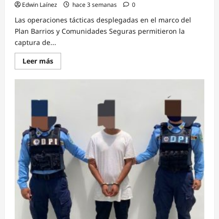
Edwin Laínez
hace 3 semanas
0
Las operaciones tácticas desplegadas en el marco del
Plan Barrios y Comunidades Seguras permitieron la
captura de...
Read
Leer más
more
about
Capturan
en
Intibucá
a
predicador
acusado
de
agresiones
sexuales
agravadas
en
perjuicio
de
su
hijastra