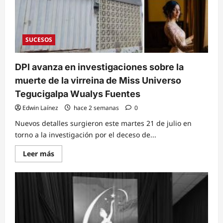
ser
grabado
manejando
en
sentido
contrario
SUCESOS
cerca
del
Estadio
Nacional
DPI avanza en investigaciones sobre la
muerte de la virreina de Miss Universo
Tegucigalpa Wualys Fuentes
Edwin Laínez
hace 2 semanas
0
Nuevos detalles surgieron este martes 21 de julio en
torno a la investigación por el deceso de...
Read
Leer más
more
about
DPI
avanza
en
investigaciones
sobre
la
muerte
de