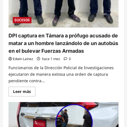
SUCESOS
DPI captura en Támara a prófugo acusado de
matar a un hombre lanzándolo de un autobús
en el bulevar Fuerzas Armadas
Edwin Laínez
hace 1 mes
0
Funcionarios de la Dirección Policial de Investigaciones
ejecutaron de manera exitosa una orden de captura
pendiente contra...
Read
Leer más
more
about
DPI
captura
en
Támara
a
prófugo
acusado