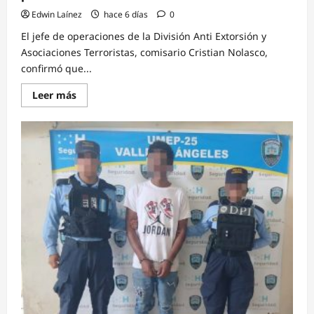
Edwin Laínez
hace 6 días
0
El jefe de operaciones de la División Anti Extorsión y
Asociaciones Terroristas, comisario Cristian Nolasco,
confirmó que...
Read
Leer más
more
about
DAET
anuncia
plan
piloto
para
intervenir
colegios
de
educación
media
permeados
por
estructuras
criminales