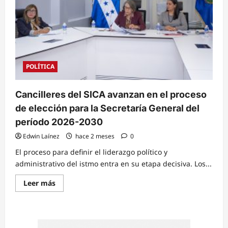
POLÍTICA
Cancilleres del SICA avanzan en el proceso
de elección para la Secretaría General del
período 2026-2030
Edwin Laínez
hace 2 meses
0
El proceso para definir el liderazgo político y
administrativo del istmo entra en su etapa decisiva. Los...
Read
Leer más
more
about
Cancilleres
del
SICA
avanzan