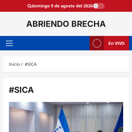
Saltar
domingo 9 de agosto del 2026
al
contenido
ABRIENDO BRECHA
En VIVO
Menú
principal
Inicio
#SICA
#SICA