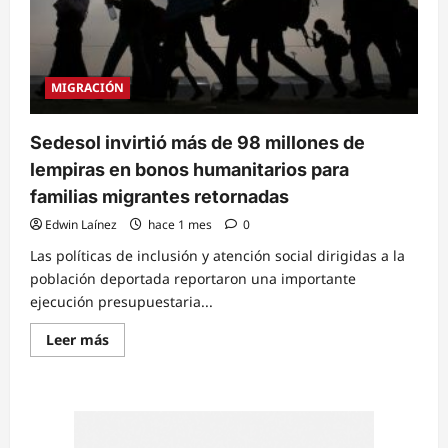
MIGRACIÓN
Sedesol invirtió más de 98 millones de
lempiras en bonos humanitarios para
familias migrantes retornadas
Edwin Laínez
hace 1 mes
0
Las políticas de inclusión y atención social dirigidas a la
población deportada reportaron una importante
ejecución presupuestaria...
Read
Leer más
more
about
Sedesol
invirtió
más
de
98