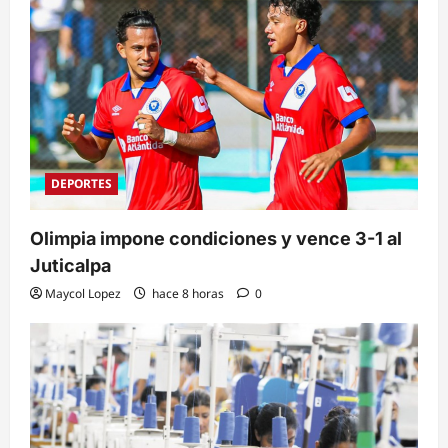
DEPORTES
Olimpia impone condiciones y vence 3-1 al
Juticalpa
Maycol Lopez
hace 8 horas
0