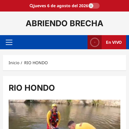
Saltar
jueves 6 de agosto del 2026
al
contenido
ABRIENDO BRECHA
En VIVO
Menú
principal
Inicio
RIO HONDO
RIO HONDO