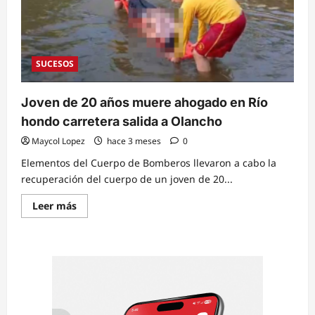
SUCESOS
Joven de 20 años muere ahogado en Río
hondo carretera salida a Olancho
Maycol Lopez
hace 3 meses
0
Elementos del Cuerpo de Bomberos llevaron a cabo la
recuperación del cuerpo de un joven de 20...
Read
Leer más
more
about
Joven
de
20
años
muere
ahogado
en
Río
hondo