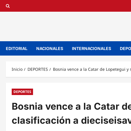
Saltar
al
contenido
EDITORIAL
NACIONALES
INTERNACIONALES
DEPO
Inicio
DEPORTES
Bosnia vence a la Catar de Lopetegui y s
DEPORTES
Bosnia vence a la Catar d
clasificación a dieciseisa