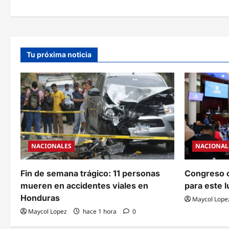
e
g
a
Tu próxima noticia
c
i
ó
n
d
NACIONALES
NACIONAL
e
e
Fin de semana trágico: 11 personas
Congreso c
mueren en accidentes viales en
para este 
n
Honduras
Maycol Lope
t
Maycol Lopez
hace 1 hora
0