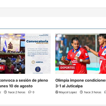
ES
DEPORTES
onvoca a sesión de pleno
Olimpia impone condicione
lunes 10 de agosto
3-1 al Juticalpa
z
hace 2 horas
0
Maycol Lopez
hace 3 horas