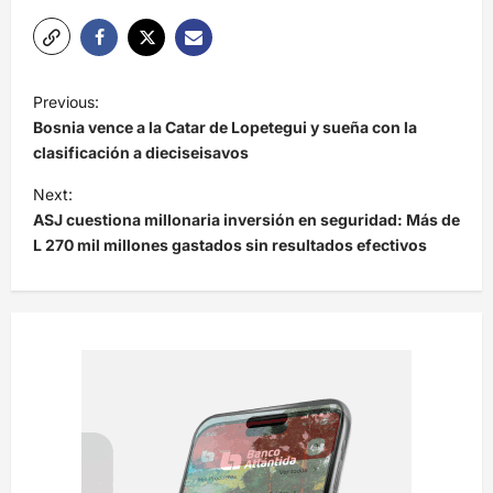
N
Previous:
a
Bosnia vence a la Catar de Lopetegui y sueña con la
v
clasificación a dieciseisavos
e
Next:
ASJ cuestiona millonaria inversión en seguridad: Más de
g
L 270 mil millones gastados sin resultados efectivos
a
c
i
ó
n
d
e