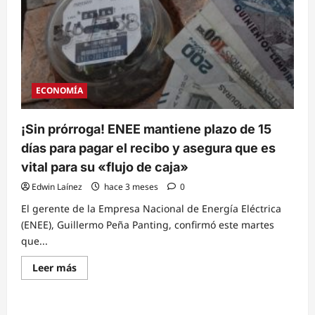
ECONOMÍA
¡Sin prórroga! ENEE mantiene plazo de 15
días para pagar el recibo y asegura que es
vital para su «flujo de caja»
Edwin Laínez
hace 3 meses
0
El gerente de la Empresa Nacional de Energía Eléctrica
(ENEE), Guillermo Peña Panting, confirmó este martes
que...
Read
Leer más
more
about
¡Sin
prórroga!