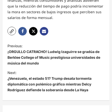
finanzas, mientras consumidores y analistas advierten
que la reducción del tiempo de pago podría incrementar
la mora en sectores de bajos ingresos que perciben sus
salarios de forma mensual.
N
Previous:
a
¡ORGULLO CATRACHO! Ludwig Izaguirre se gradúa de
v
Berklee College of Music prestigiosa universidades de
música del mundo
e
Next:
g
¿Venezuela, el estado 51? Trump desata tormenta
a
diplomática con polémico gráfico mientras Delcy
c
Rodríguez defiende la soberanía desde La Haya
i
ó