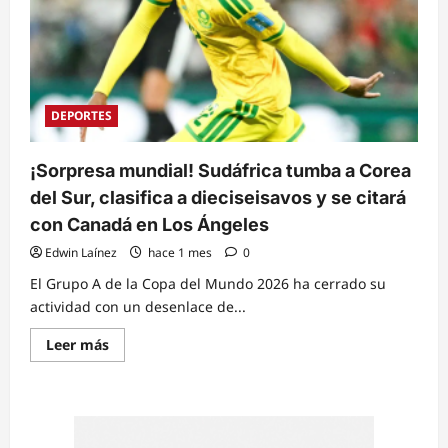
DEPORTES
¡Sorpresa mundial! Sudáfrica tumba a Corea
del Sur, clasifica a dieciseisavos y se citará
con Canadá en Los Ángeles
Edwin Laínez
hace 1 mes
0
El Grupo A de la Copa del Mundo 2026 ha cerrado su
actividad con un desenlace de...
Read
Leer más
more
about
¡Sorpresa
mundial!
Sudáfrica
tumba
a