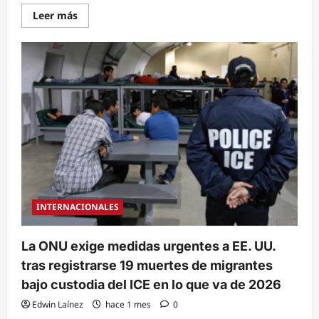
Read
Leer más
more
about
Agentes
de
ICE
abaten
a
ciudadano
mexicano
durante
un
operativo
de
captura
en
Houston
INTERNACIONALES
La ONU exige medidas urgentes a EE. UU.
tras registrarse 19 muertes de migrantes
bajo custodia del ICE en lo que va de 2026
Edwin Laínez
hace 1 mes
0