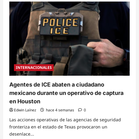
Indignación
por
muerte
de
colombiano
con
permiso
de
trabajo
en
tiroteo
con
agentes
del
ICE
en
INTERNACIONALES
Maine
Agentes de ICE abaten a ciudadano
mexicano durante un operativo de captura
en Houston
Edwin Laínez
hace 4 semanas
0
Las acciones operativas de las agencias de seguridad
fronteriza en el estado de Texas provocaron un
desenlace...