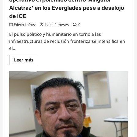
2026
Alcatraz’ en los Everglades pese a desalojo
de ICE
Edwin Laínez
hace 2 meses
0
El pulso político y humanitario en torno a las
infraestructuras de reclusión fronteriza se intensifica en
el...
Read
Leer más
more
about
Tensión
migratoria:
Florida
mantendrá
operativo
el
polémico
centro
‘Alligator
Alcatraz’
en
los
Everglades
pese
a
desalojo