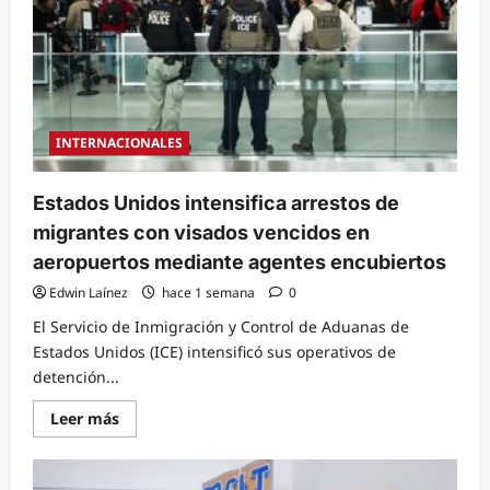
INTERNACIONALES
Estados Unidos intensifica arrestos de
migrantes con visados vencidos en
aeropuertos mediante agentes encubiertos
Edwin Laínez
hace 1 semana
0
El Servicio de Inmigración y Control de Aduanas de
Estados Unidos (ICE) intensificó sus operativos de
detención...
Read
Leer más
more
about
Estados
Unidos