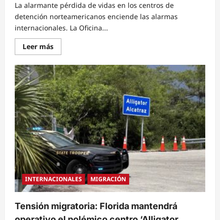
La alarmante pérdida de vidas en los centros de
detención norteamericanos enciende las alarmas
internacionales. La Oficina...
Read
Leer más
more
about
La
ONU
exige
medidas
urgentes
a
EE.
UU.
tras
registrarse
19
muertes
de
migrantes
bajo
custodia
del
INTERNACIONALES
MIGRACIÓN
ICE
en
lo
que
Tensión migratoria: Florida mantendrá
va
de
operativo el polémico centro ‘Alligator