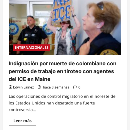
intensifica
arrestos
de
migrantes
con
visados
vencidos
en
aeropuertos
mediante
agentes
encubiertos
INTERNACIONALES
Indignación por muerte de colombiano con
permiso de trabajo en tiroteo con agentes
del ICE en Maine
Edwin Laínez
hace 3 semanas
0
Las operaciones de control migratorio en el noreste de
los Estados Unidos han desatado una fuerte
controversia...
Read
Leer más
more
about