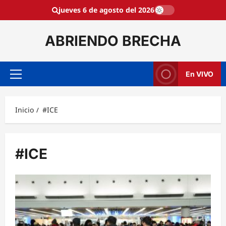
Saltar
jueves 6 de agosto del 2026
al
contenido
ABRIENDO BRECHA
En VIVO
Menú
principal
Inicio
#ICE
#ICE