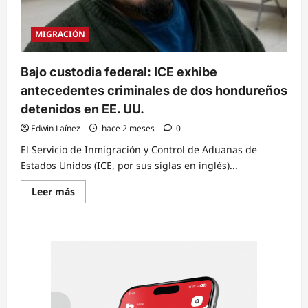
de
ICE
MIGRACIÓN
Bajo custodia federal: ICE exhibe
antecedentes criminales de dos hondureños
detenidos en EE. UU.
Edwin Laínez
hace 2 meses
0
El Servicio de Inmigración y Control de Aduanas de
Estados Unidos (ICE, por sus siglas en inglés)...
Read
Leer más
more
about
Bajo
custodia
federal:
ICE
exhibe
antecedentes
criminales
de
dos
hondureños