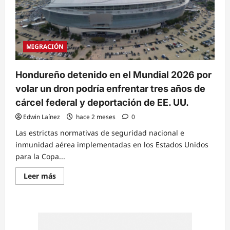
MIGRACIÓN
Hondureño detenido en el Mundial 2026 por
volar un dron podría enfrentar tres años de
cárcel federal y deportación de EE. UU.
Edwin Laínez
hace 2 meses
0
Las estrictas normativas de seguridad nacional e
inmunidad aérea implementadas en los Estados Unidos
para la Copa...
Read
Leer más
more
about
Hondureño
detenido
en
el
Mundial