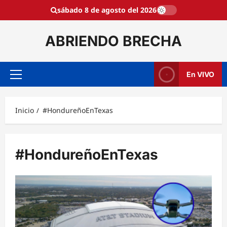
Saltar
sábado 8 de agosto del 2026
al
contenido
ABRIENDO BRECHA
En VIVO
Menú
principal
Inicio
#HondureñoEnTexas
#HondureñoEnTexas