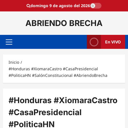
Saltar
domingo 9 de agosto del 2026
al
contenido
ABRIENDO BRECHA
En VIVO
Menú
principal
Inicio
#Honduras #XiomaraCastro #CasaPresidencial
#PoliticaHN #SalónConstitucional #AbriendoBrecha
#Honduras #XiomaraCastro
#CasaPresidencial
#PoliticaHN