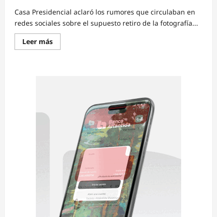
Casa Presidencial aclaró los rumores que circulaban en
redes sociales sobre el supuesto retiro de la fotografía...
Read
Leer más
more
about
Casa
Presidencial
desmiente
retiro
de
fotografía
de
Xiomara
Castro
del
Salón
Constitucional